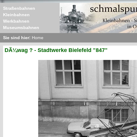
Straßenbahnen
Kleinbahnen
Werkbahnen
Museumsbahnen
Sie sind hier:
Home
DÃ¼wag ? - Stadtwerke Bielefeld "847"