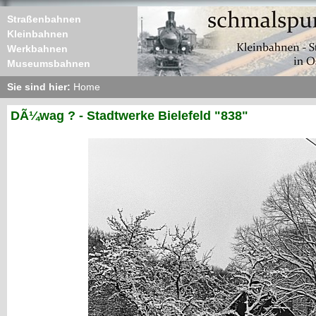
Straßenbahnen
Kleinbahnen
Werkbahnen
Museumsbahnen
Sie sind hier:
Home
DÃ¼wag ? - Stadtwerke Bielefeld "838"