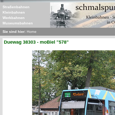
Straßenbahnen
Kleinbahnen
Werkbahnen
Museumsbahnen
Sie sind hier:
Home
Duewag 38303 - moBiel "578"