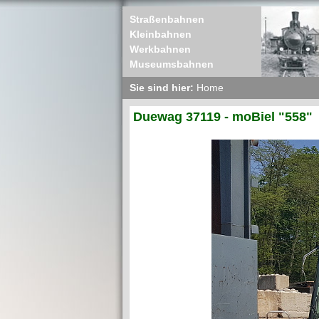
Straßenbahnen
Kleinbahnen
Werkbahnen
Museumsbahnen
Sie sind hier:
Home
Duewag 37119 - moBiel "558"