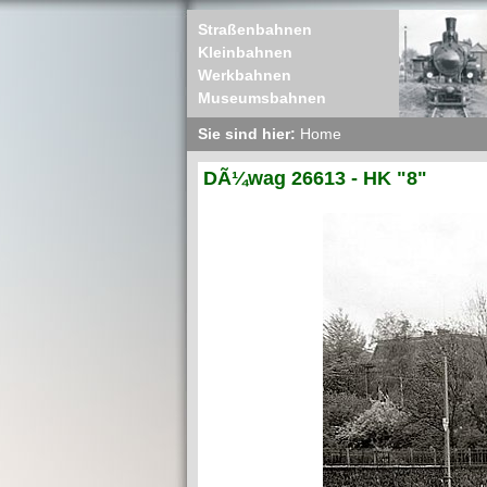
Straßenbahnen
Kleinbahnen
Werkbahnen
Museumsbahnen
Sie sind hier:
Home
DÃ¼wag 26613 - HK "8"