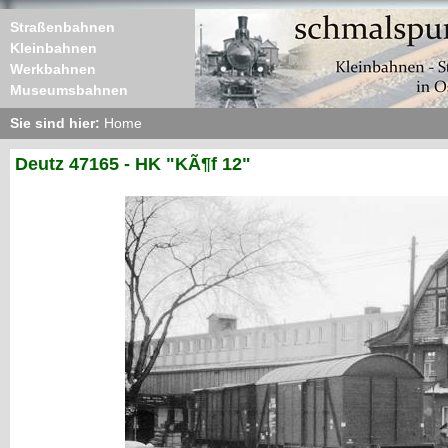
Straßenbahnen
Kleinbahnen
Werkbahnen
Museumsbahnen
Sie sind hier:
Home
Deutz 47165 - HK "KÃ¶f 12"