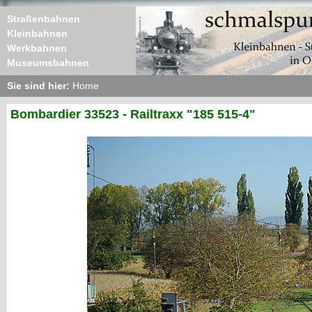
Straßenbahnen
Kleinbahnen
Werkbahnen
Museumsbahnen
Sie sind hier:
Home
Bombardier 33523 - Railtraxx "185 515-4"