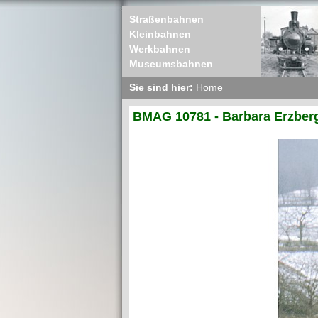
Straßenbahnen
Kleinbahnen
Werkbahnen
Museumsbahnen
Sie sind hier:
Home
BMAG 10781 - Barbara Erzber