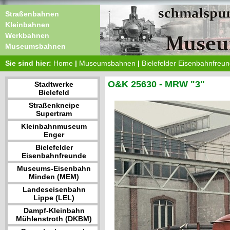
Straßenbahnen
Kleinbahnen
Werkbahnen
Museumsbahnen
Sie sind hier:
Home
|
Museumsbahnen
|
Bielefelder Eisenbahnfreu
O&K 25630 - MRW "3"
Stadtwerke
Bielefeld
Straßenkneipe
Supertram
Kleinbahnmuseum
Enger
Bielefelder
Eisenbahnfreunde
Museums-Eisenbahn
Minden (MEM)
Landeseisenbahn
Lippe (LEL)
Dampf-Kleinbahn
Mühlenstroth (DKBM)