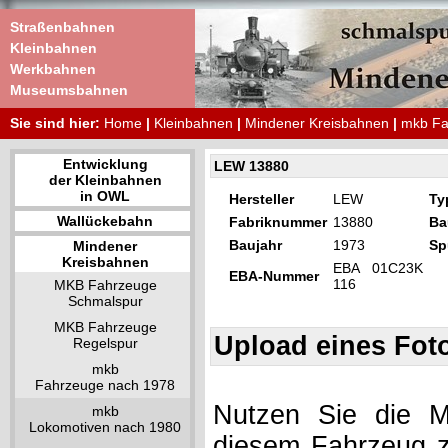
Straßenbahnen
Kleinbahnen
Werkbahnen
Museumsbahnen
Sie sind hier:
Home
|
Kleinbahnen
|
Mindener Kreisbahnen
|
mkb Fa
Entwicklung
LEW 13880
der Kleinbahnen
in OWL
Hersteller
LEW
Ty
Wallückebahn
Fabriknummer
13880
Ba
Baujahr
1973
Sp
Mindener
Kreisbahnen
EBA 01C23K
EBA-Nummer
116
MKB Fahrzeuge
Schmalspur
MKB Fahrzeuge
Upload eines Fot
Regelspur
mkb
Fahrzeuge nach 1978
Nutzen Sie die Mö
mkb
Lokomotiven nach 1980
diesem Fahrzeug z