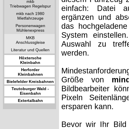
mkb
Triebwagen Regelspur
einfach: Datei 
mkb nach 1980
ergänzen und absc
Mietfahrzeuge
das hochgeladene 
Personenwagen
Mühlenexpress
System einstelle
MKB
Auswahl zu treff
Anschlussgleise
Literatur und Quellen
werden.
Höxtersche
Kleinbahn
Mindestanforderung
Herforder
Kleinbahnen
Größe von
min
Bielefelder Kreisbahnen
Bildbearbeiter kö
Teutoburger Wald -
Eisenbahn
Pixeln Seitenlän
Extertalbahn
ersparen kann.
Bevor wir Ihr Bil