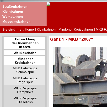
Straßenbahnen
Kleinbahnen
Werkbahnen
Museumsbahnen
Sie sind hier:
Home
|
Kleinbahnen
|
Mindener Kreisbahnen
|
MKB Fa
Ganz ? - MKB "2007"
Entwicklung
der Kleinbahnen
in OWL
Wallückebahn
Mindener
Kreisbahnen
MKB Fahrzeuge
Schmalspur
MKB Fahrzeuge
Regelspur
MKB Regelspur
Dampfloks
MKB Regelspur
Dieselloks