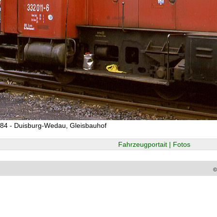
84 - Duisburg-Wedau, Gleisbauhof
Fahrzeugportait | Fotos
©