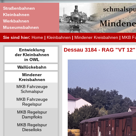
Straßenbahnen
Kleinbahnen
Werkbahnen
Museumsbahnen
Sie sind hier:
Home
|
Kleinbahnen
|
Mindener Kreisbahnen
|
MKB Fa
Dessau 3184 - RAG "VT 12"
Entwicklung
der Kleinbahnen
in OWL
Wallückebahn
Mindener
Kreisbahnen
MKB Fahrzeuge
Schmalspur
MKB Fahrzeuge
Regelspur
MKB Regelspur
Dampfloks
MKB Regelspur
Dieselloks