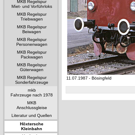
MKB Regelspur
Miet- und Vorführloks
MKB Regelspur
Triebwagen
MKB Regelspur
Beiwagen
MKB Regelspur
Personenwagen
MKB Regelspur
Packwagen
MKB Regelspur
Güterwagen
MKB Regelspur
11.07.1987 - Bösingfeld
Sonderfahrzeuge
mkb
Fahrzeuge nach 1978
MKB
Anschlussgleise
Literatur und Quellen
Höxtersche
Kleinbahn