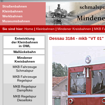
Straßenbahnen
Kleinbahnen
Werkbahnen
Museumsbahnen
Sie sind hier:
Home
|
Kleinbahnen
|
Mindener Kreisbahnen
|
MKB Fa
Dessau 3184 - mkb "VT 01"
Entwicklung
der Kleinbahnen
in OWL
Wallückebahn
Mindener
Kreisbahnen
MKB Fahrzeuge
Schmalspur
MKB Fahrzeuge
Regelspur
MKB Regelspur
Dampfloks
MKB Regelspur
Dieselloks