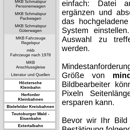
MKB Schmalspur
einfach: Datei 
Personenwagen
ergänzen und absc
MKB Schmalspur
Packwagen
das hochgeladene 
MKB Schmalspur
System einstelle
Güterwagen
Auswahl zu treff
MKB Fahrzeuge
Regelspur
werden.
mkb
Fahrzeuge nach 1978
MKB
Mindestanforderung
Anschlussgleise
Größe von
min
Literatur und Quellen
Bildbearbeiter kö
Höxtersche
Kleinbahn
Pixeln Seitenlän
Herforder
Kleinbahnen
ersparen kann.
Bielefelder Kreisbahnen
Teutoburger Wald -
Eisenbahn
Bevor wir Ihr Bil
Extertalbahn
Bestätigung folgen