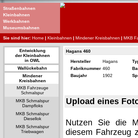
Straßenbahnen
Kleinbahnen
Werkbahnen
Museumsbahnen
Sie sind hier:
Home
|
Kleinbahnen
|
Mindener Kreisbahnen
|
MKB Fa
Entwicklung
Hagans 460
der Kleinbahnen
in OWL
Hersteller
Hagans
Ty
Wallückebahn
Fabriknummer
460
Ba
Baujahr
1902
Sp
Mindener
Kreisbahnen
MKB Fahrzeuge
Schmalspur
Upload eines Fot
MKB Schmalspur
Dampfloks
MKB Schmalspur
Diesellok
Nutzen Sie die Mö
MKB Schmalspur
diesem Fahrzeug z
Triebwagen