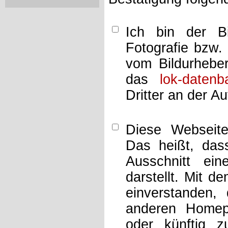
Ich bin der Bi
Fotografie bzw.
vom Bildurheber
das
lok-datenb
Dritter an der A
Diese Webseit
Das heißt, dass
Ausschnitt ei
darstellt. Mit d
einverstanden,
anderen Home
oder künftig z