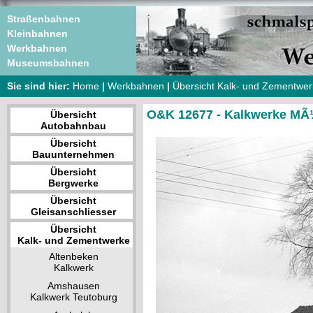
Straßenbahnen
Kleinbahnen
Werkbahnen
Museumsbahnen
Sie sind hier:
Home
|
Werkbahnen
|
Übersicht Kalk- und Zementwe
O&K 12677 - Kalkwerke MÃ¼
Übersicht
Autobahnbau
Übersicht
Bauunternehmen
Übersicht
Bergwerke
Übersicht
Gleisanschliesser
Übersicht
Kalk- und Zementwerke
Altenbeken
Kalkwerk
Amshausen
Kalkwerk Teutoburg