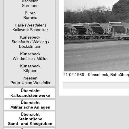
Ascheloh
Surmann
Büren
Burania
Halle (Westfalen)
Kalkwerk Schneiker
Künsebeck
Steinfurth / Wieking /
Böckelmann
Künsebeck
Windmüller / Müller
Künsebeck
Köppen
21.02.1966 - Künsebeck, Bahnüber
Neesen
Porta-Union Westfalia
Übersicht
Kalksandsteinwerke
Übersicht
Militärische Anlagen
Übersicht
Steinbrüche
Sand- und Kiesgruben