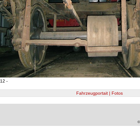
012 -
Fahrzeugportait | Fotos
©