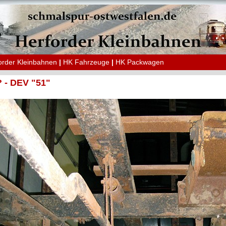
order Kleinbahnen
|
HK Fahrzeuge
|
HK Packwagen
 - DEV "51"