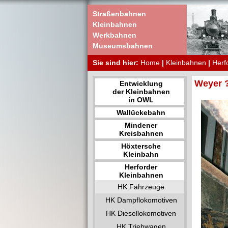
Straßenbahnen
Kleinbahnen
Werkbahnen
Museumsbahnen
Sie sind hier:
Home
|
Kleinbahnen
|
Herf
Weyer ?
Entwicklung
der Kleinbahnen
in OWL
Wallückebahn
Mindener
Kreisbahnen
Höxtersche
Kleinbahn
Herforder
Kleinbahnen
HK Fahrzeuge
HK Dampflokomotiven
HK Diesellokomotiven
HK Triebwagen