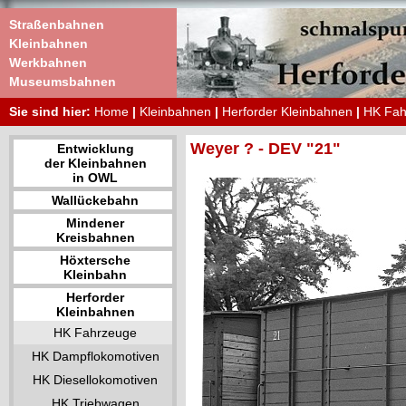
Straßenbahnen
Kleinbahnen
Werkbahnen
Museumsbahnen
Sie sind hier:
Home
|
Kleinbahnen
|
Herforder Kleinbahnen
|
HK Fah
Weyer ? - DEV "21"
Entwicklung
der Kleinbahnen
in OWL
Wallückebahn
Mindener
Kreisbahnen
Höxtersche
Kleinbahn
Herforder
Kleinbahnen
HK Fahrzeuge
HK Dampflokomotiven
HK Diesellokomotiven
HK Triebwagen