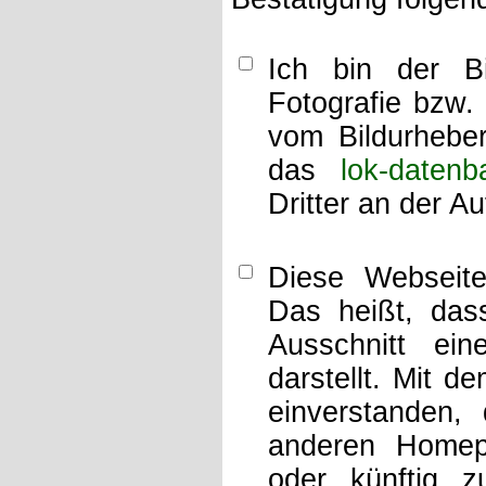
Ich bin der Bi
Fotografie bzw.
vom Bildurheber
das
lok-datenb
Dritter an der A
Diese Webseit
Das heißt, dass
Ausschnitt ei
darstellt. Mit d
einverstanden,
anderen Home
oder künftig z