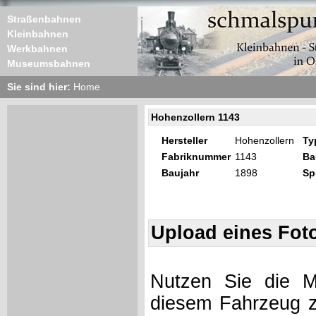
Straßenbahnen
Kleinbahnen
Werkbahnen
Museumsbahnen
Sie sind hier:
Home
Hohenzollern 1143
Hersteller
Hohenzollern
Ty
Fabriknummer
1143
Ba
Baujahr
1898
Sp
Upload eines Fot
Nutzen Sie die Mö
diesem Fahrzeug z