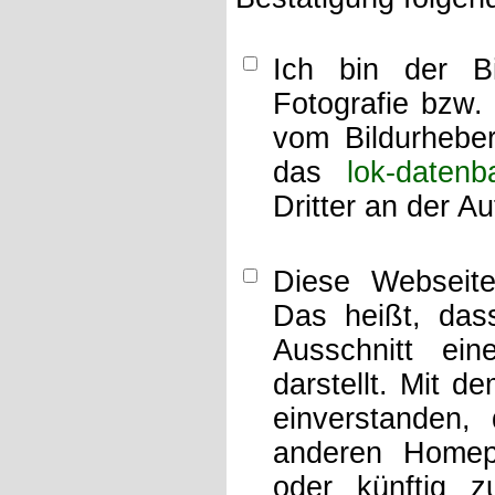
Ich bin der Bi
Fotografie bzw.
vom Bildurheber
das
lok-datenb
Dritter an der A
Diese Webseit
Das heißt, dass
Ausschnitt ei
darstellt. Mit d
einverstanden,
anderen Home
oder künftig z