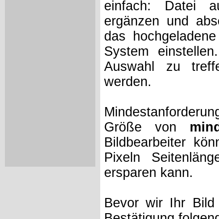
einfach: Datei 
ergänzen und absc
das hochgeladene 
System einstelle
Auswahl zu treff
werden.
Mindestanforderung
Größe von
min
Bildbearbeiter kö
Pixeln Seitenlän
ersparen kann.
Bevor wir Ihr Bil
Bestätigung folgen