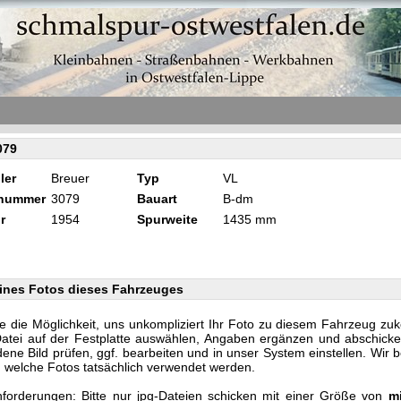
079
ler
Breuer
Typ
VL
knummer
3079
Bauart
B-dm
r
1954
Spurweite
1435 mm
ines Fotos dieses Fahrzeuges
e die Möglichkeit, uns unkompliziert Ihr Foto zu diesem Fahrzeug zu
Datei auf der Festplatte auswählen, Angaben ergänzen und abschicke
ene Bild prüfen, ggf. bearbeiten und in unser System einstellen. Wir 
n, welche Fotos tatsächlich verwendet werden.
forderungen: Bitte nur jpg-Dateien schicken mit einer Größe von
m