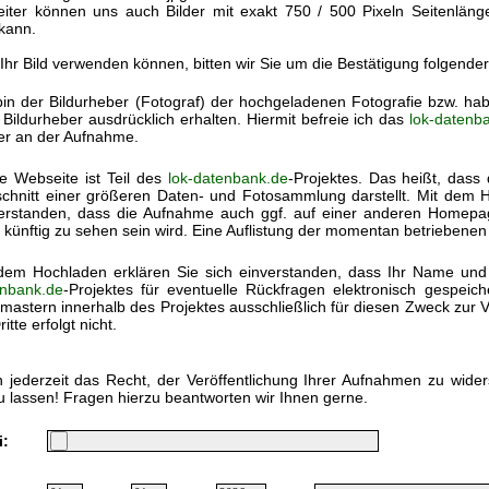
eiter können uns auch Bilder mit exakt 750 / 500 Pixeln Seitenlän
kann.
 Ihr Bild verwenden können, bitten wir Sie um die Bestätigung folgende
bin der Bildurheber (Fotograf) der hochgeladenen Fotografie bzw. h
Bildurheber ausdrücklich erhalten. Hiermit befreie ich das
lok-datenb
ter an der Aufnahme.
e Webseite ist Teil des
lok-datenbank.de
-Projektes. Das heißt, dass 
chnitt einer größeren Daten- und Fotosammlung darstellt. Mit dem Ho
erstanden, dass die Aufnahme auch ggf. auf einer anderen Homep
 künftig zu sehen sein wird. Eine Auflistung der momentan betriebenen
dem Hochladen erklären Sie sich einverstanden, dass Ihr Name und
nbank.de
-Projektes für eventuelle Rückfragen elektronisch gespei
astern innerhalb des Projektes ausschließlich für diesen Zweck zur V
itte erfolgt nicht.
 jederzeit das Recht, der Veröffentlichung Ihrer Aufnahmen zu wide
u lassen! Fragen hierzu beantworten wir Ihnen gerne.
i: