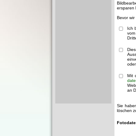
Bildbearb
ersparen 
Bevor wir
Ich 
vom 
Drit
Dies
Auss
einv
oder
Mit 
date
Webm
an Dr
Sie haben
löschen z
Fotodate