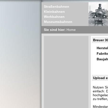
Straßenbahnen
Kleinbahnen
Werkbahnen
Museumsbahnen
Sie sind hier:
Home
Breuer 3
Herstel
Fabri
Baujah
Upload e
Nutzen Si
einfach: 
hochgelad
zu treffe
Mindestan