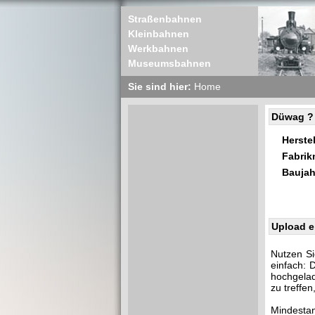
Straßenbahnen
Kleinbahnen
Werkbahnen
Museumsbahnen
Sie sind hier:
Home
Düwag ?
Herstel
Fabri
Baujah
Upload e
Nutzen Si
einfach: 
hochgelad
zu treffe
Mindestan