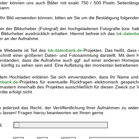
eiter können uns auch Bilder mit exakt 750 / 500 Pixeln Seitenlän
kann.
 Ihr Bild verwenden können, bitten wir Sie um die Bestätigung folgende
bin der Bildurheber (Fotograf) der hochgeladenen Fotografie bzw. h
Bildurheber ausdrücklich erhalten. Hiermit befreie ich das
lok-datenb
ter an der Aufnahme.
e Webseite ist Teil des
lok-datenbank.de
-Projektes. Das heißt, dass 
chnitt einer größeren Daten- und Fotosammlung darstellt. Mit dem Ho
erstanden, dass die Aufnahme auch ggf. auf einer anderen Homep
 künftig zu sehen sein wird. Eine Auflistung der momentan betriebenen
dem Hochladen erklären Sie sich einverstanden, dass Ihr Name und
nbank.de
-Projektes für eventuelle Rückfragen elektronisch gespei
astern innerhalb des Projektes ausschließlich für diesen Zweck zur V
itte erfolgt nicht.
 jederzeit das Recht, der Veröffentlichung Ihrer Aufnahmen zu wide
u lassen! Fragen hierzu beantworten wir Ihnen gerne.
i: