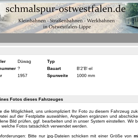
ler
Düwag
Typ
knummer
?
Bauart
B'2'B'-el
r
1957
Spurweite
1000 mm
ines Fotos dieses Fahrzeuges
e die Möglichkeit, uns unkompliziert Ihr Foto zu diesem Fahrzeug zu
Datei auf der Festplatte auswählen, Angaben ergänzen und abschicke
ene Bild prüfen, ggf. bearbeiten und in unser System einstellen. Wir 
n, welche Fotos tatsächlich verwendet werden.
forderungen: Bitte nur jpg-Dateien schicken mit einer Größe von
m