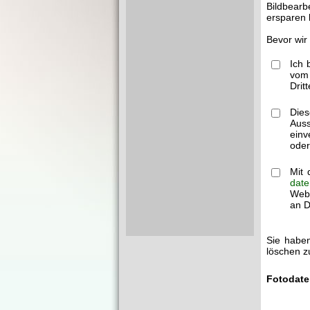
Bildbearb
ersparen 
Bevor wir
Ich 
vom 
Drit
Dies
Auss
einv
oder
Mit 
date
Webm
an Dr
Sie haben
löschen z
Fotodate