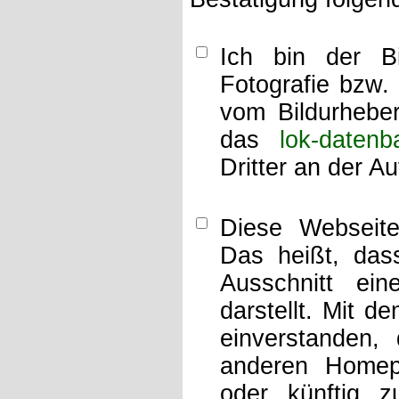
Ich bin der Bi
Fotografie bzw.
vom Bildurheber
das
lok-datenb
Dritter an der A
Diese Webseit
Das heißt, dass
Ausschnitt ei
darstellt. Mit d
einverstanden,
anderen Home
oder künftig z