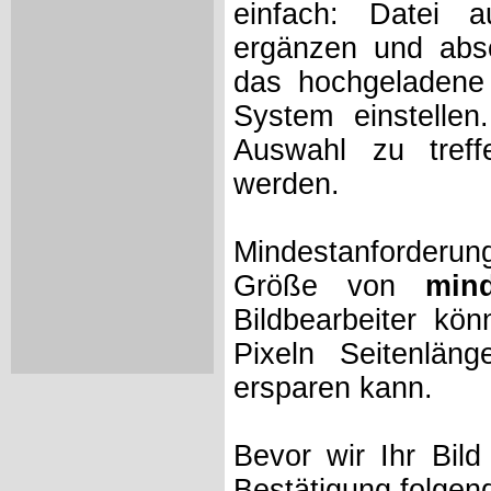
einfach: Datei 
ergänzen und absc
das hochgeladene 
System einstelle
Auswahl zu treff
werden.
Mindestanforderung
Größe von
min
Bildbearbeiter kö
Pixeln Seitenlän
ersparen kann.
Bevor wir Ihr Bil
Bestätigung folgen