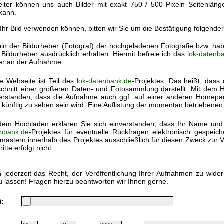
eiter können uns auch Bilder mit exakt 750 / 500 Pixeln Seitenlän
kann.
 Ihr Bild verwenden können, bitten wir Sie um die Bestätigung folgende
bin der Bildurheber (Fotograf) der hochgeladenen Fotografie bzw. h
Bildurheber ausdrücklich erhalten. Hiermit befreie ich das
lok-datenb
ter an der Aufnahme.
e Webseite ist Teil des
lok-datenbank.de
-Projektes. Das heißt, dass 
chnitt einer größeren Daten- und Fotosammlung darstellt. Mit dem Ho
erstanden, dass die Aufnahme auch ggf. auf einer anderen Homep
 künftig zu sehen sein wird. Eine Auflistung der momentan betriebenen
dem Hochladen erklären Sie sich einverstanden, dass Ihr Name und
nbank.de
-Projektes für eventuelle Rückfragen elektronisch gespei
astern innerhalb des Projektes ausschließlich für diesen Zweck zur V
itte erfolgt nicht.
 jederzeit das Recht, der Veröffentlichung Ihrer Aufnahmen zu wide
u lassen! Fragen hierzu beantworten wir Ihnen gerne.
i: