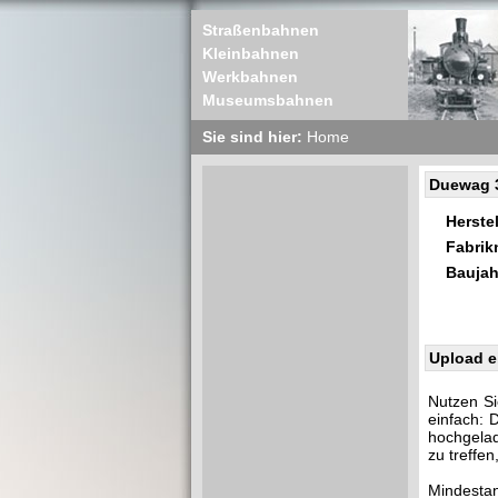
Straßenbahnen
Kleinbahnen
Werkbahnen
Museumsbahnen
Sie sind hier:
Home
Duewag 
Herstel
Fabri
Baujah
Upload e
Nutzen Si
einfach: 
hochgelad
zu treffe
Mindestan