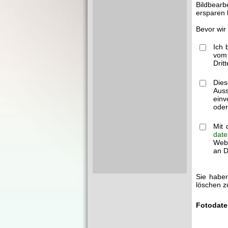
Bildbearb
ersparen 
Bevor wir
Ich 
vom 
Drit
Dies
Auss
einv
oder
Mit 
date
Webm
an Dr
Sie haben
löschen z
Fotodate