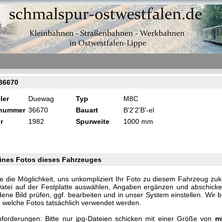
36670
ler
Duewag
Typ
M8C
knummer
36670
Bauart
B'2'2'B'-el
r
1982
Spurweite
1000 mm
ines Fotos dieses Fahrzeuges
e die Möglichkeit, uns unkompliziert Ihr Foto zu diesem Fahrzeug zu
Datei auf der Festplatte auswählen, Angaben ergänzen und abschicke
ene Bild prüfen, ggf. bearbeiten und in unser System einstellen. Wir 
n, welche Fotos tatsächlich verwendet werden.
forderungen: Bitte nur jpg-Dateien schicken mit einer Größe von
m