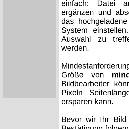
einfach: Datei 
ergänzen und absc
das hochgeladene 
System einstelle
Auswahl zu treff
werden.
Mindestanforderung
Größe von
min
Bildbearbeiter kö
Pixeln Seitenlän
ersparen kann.
Bevor wir Ihr Bil
Bestätigung folgen