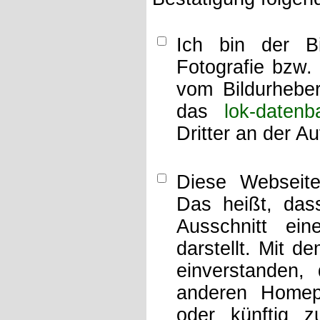
Ich bin der Bi
Fotografie bzw.
vom Bildurheber
das
lok-datenb
Dritter an der A
Diese Webseit
Das heißt, dass
Ausschnitt ei
darstellt. Mit d
einverstanden,
anderen Home
oder künftig z