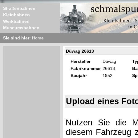
Straßenbahnen
Kleinbahnen
Werkbahnen
Museumsbahnen
Sie sind hier:
Home
Düwag 26613
Hersteller
Düwag
Ty
Fabriknummer
26613
Ba
Baujahr
1952
Sp
Upload eines Fot
Nutzen Sie die Mö
diesem Fahrzeug z