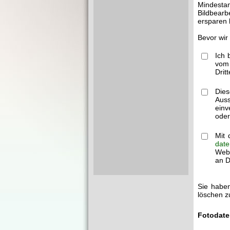
Mindestan
Bildbearb
ersparen 
Bevor wir
Ich 
vom 
Drit
Dies
Auss
einv
oder
Mit 
date
Webm
an Dr
Sie haben
löschen z
Fotodate