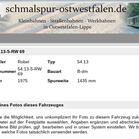
.13-5-RW 69
ler
Robel
Typ
54.13
54.13-5-RW
knummer
Bauart
B-dm
69
r
1975
Spurweite
1435 mm
ines Fotos dieses Fahrzeuges
e die Möglichkeit, uns unkompliziert Ihr Foto zu diesem Fahrzeug zu
Datei auf der Festplatte auswählen, Angaben ergänzen und abschicke
ene Bild prüfen, ggf. bearbeiten und in unser System einstellen. Wir 
n, welche Fotos tatsächlich verwendet werden.