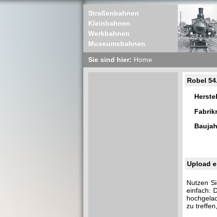
Straßenbahnen
Kleinbahnen
Werkbahnen
Museumsbahnen
Sie sind hier:
Home
Robel 54
Herstel
Fabri
Baujah
Upload e
Nutzen Si
einfach: 
hochgelad
zu treffe