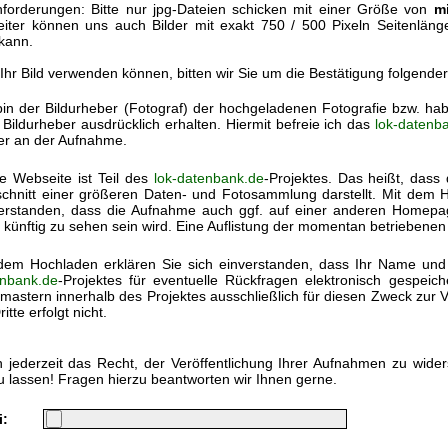
forderungen: Bitte nur jpg-Dateien schicken mit einer Größe von
m
eiter können uns auch Bilder mit exakt 750 / 500 Pixeln Seitenlän
kann.
 Ihr Bild verwenden können, bitten wir Sie um die Bestätigung folgende
bin der Bildurheber (Fotograf) der hochgeladenen Fotografie bzw. h
Bildurheber ausdrücklich erhalten. Hiermit befreie ich das
lok-datenb
ter an der Aufnahme.
e Webseite ist Teil des
lok-datenbank.de
-Projektes. Das heißt, dass 
chnitt einer größeren Daten- und Fotosammlung darstellt. Mit dem Ho
erstanden, dass die Aufnahme auch ggf. auf einer anderen Homep
 künftig zu sehen sein wird. Eine Auflistung der momentan betriebenen
dem Hochladen erklären Sie sich einverstanden, dass Ihr Name und
nbank.de
-Projektes für eventuelle Rückfragen elektronisch gespei
astern innerhalb des Projektes ausschließlich für diesen Zweck zur V
itte erfolgt nicht.
 jederzeit das Recht, der Veröffentlichung Ihrer Aufnahmen zu wide
u lassen! Fragen hierzu beantworten wir Ihnen gerne.
i: