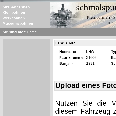
Straßenbahnen
Kleinbahnen
Werkbahnen
Museumsbahnen
Sie sind hier:
Home
LHW 31602
Hersteller
LHW
Ty
Fabriknummer
31602
Ba
Baujahr
1931
Sp
Upload eines Fot
Nutzen Sie die Mö
diesem Fahrzeug z