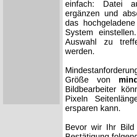
einfach: Datei 
ergänzen und absc
das hochgeladene 
System einstelle
Auswahl zu treff
werden.
Mindestanforderung
Größe von
min
Bildbearbeiter kö
Pixeln Seitenlän
ersparen kann.
Bevor wir Ihr Bil
Bestätigung folgen