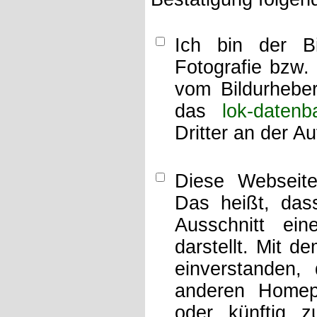
Ich bin der Bi
Fotografie bzw.
vom Bildurheber
das
lok-datenb
Dritter an der A
Diese Webseit
Das heißt, dass
Ausschnitt ei
darstellt. Mit d
einverstanden,
anderen Home
oder künftig z