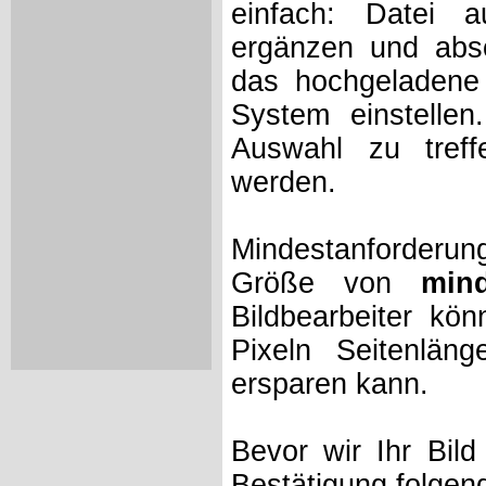
einfach: Datei 
ergänzen und absc
das hochgeladene 
System einstelle
Auswahl zu treff
werden.
Mindestanforderung
Größe von
min
Bildbearbeiter kö
Pixeln Seitenlän
ersparen kann.
Bevor wir Ihr Bil
Bestätigung folgen