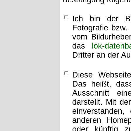
Ich bin der Bi
Fotografie bzw.
vom Bildurheber
das
lok-datenb
Dritter an der A
Diese Webseit
Das heißt, dass
Ausschnitt ei
darstellt. Mit d
einverstanden,
anderen Home
oder künftig z