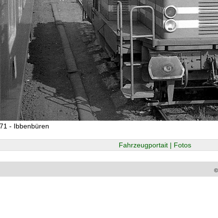
71 - Ibbenbüren
Fahrzeugportait | Fotos
©