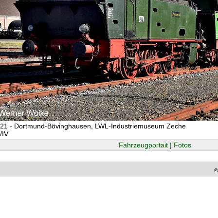
021 - Dortmund-Bövinghausen, LWL-Industriemuseum Zeche
I/IV
Fahrzeugportait | Fotos
©