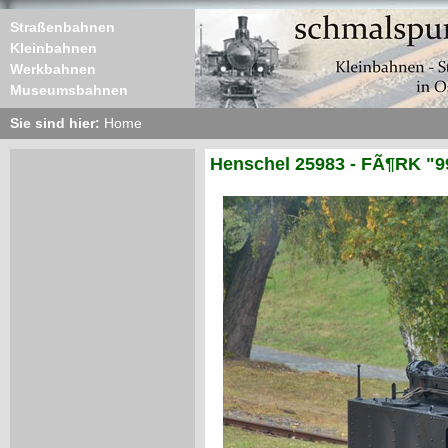
Straßenbahnen
Kleinbahnen
Werkbahnen
Museumsbahnen
Sie sind hier:
Home
Henschel 25983 - FÃ¶RK "9