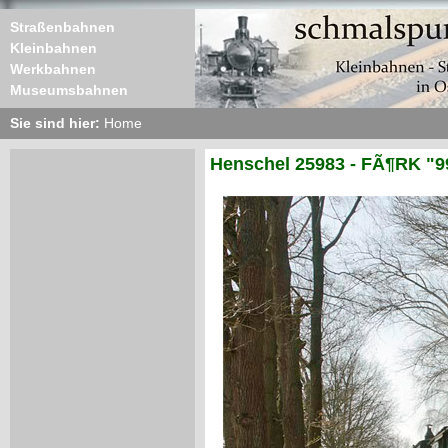
Straßenbahnen
Kleinbahnen
Werkbahnen
Museumsbahnen
Sie sind hier:
Home
Henschel 25983 - FÃ¶RK "9