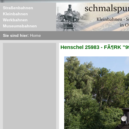
Straßenbahnen
Kleinbahnen
Werkbahnen
Museumsbahnen
Sie sind hier:
Home
Henschel 25983 - FÃ¶RK "9