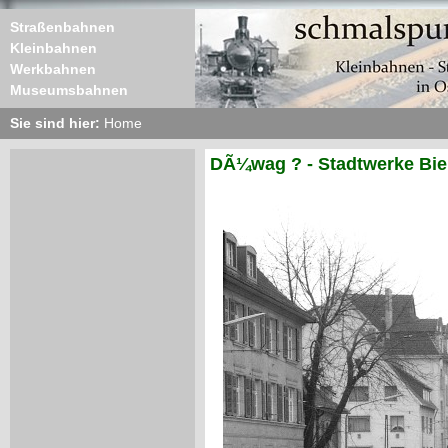
Straßenbahnen
Kleinbahnen
Werkbahnen
Museumsbahnen
Sie sind hier:
Home
DÃ¼wag ? - Stadtwerke Biel