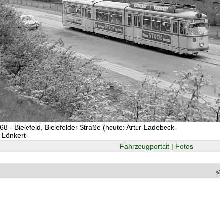
68 - Bielefeld, Bielefelder Straße (heute: Artur-Ladebeck-
/ Lönkert
Fahrzeugportait | Fotos
©