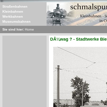
Straßenbahnen
Kleinbahnen
Werkbahnen
Museumsbahnen
Sie sind hier:
Home
DÃ¼wag ? - Stadtwerke Biel