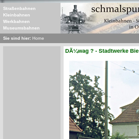
Straßenbahnen
Kleinbahnen
Werkbahnen
Museumsbahnen
Sie sind hier:
Home
DÃ¼wag ? - Stadtwerke Biel