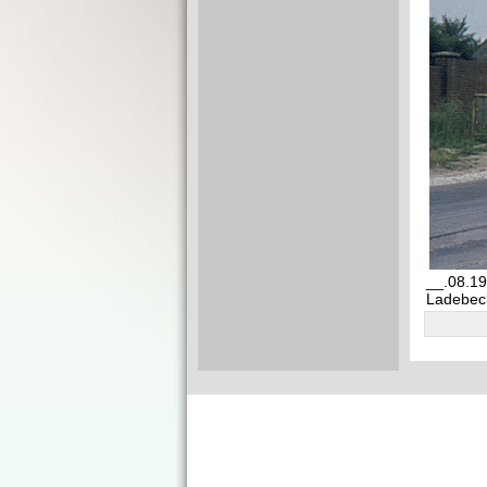
__.08.19
Ladebeck