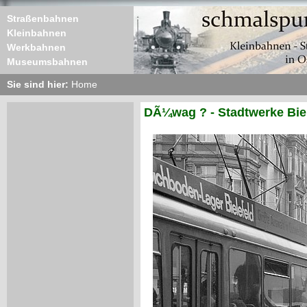
Straßenbahnen
Kleinbahnen
Werkbahnen
Museumsbahnen
Sie sind hier:
Home
DÃ¼wag ? - Stadtwerke Biel