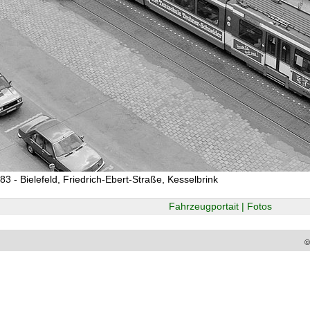
83 - Bielefeld, Friedrich-Ebert-Straße, Kesselbrink
Fahrzeugportait | Fotos
©