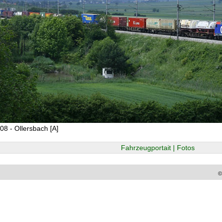
08 - Ollersbach [A]
Fahrzeugportait | Fotos
©