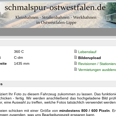
360 C
Lebenslauf
t
C-dm
Bilderupload
eite
1435 mm
Revisionen / Stationie
Vermietungen ausblen
es
iziert Ihr Foto zu diesem Fahrzeug zukommen zu lassen. Das funktionier
cken - fertig. Wir werden anschließend das hochgeladene Bild prüf
or, eine Auswahl zu treffen, welche Fotos tatsächlich verwendet werden
teien schicken mit einer Größe von
mindestens 800 / 600 Pixeln
. E
nlängen zusenden, was uns Bearbeitungszeit ersparen kann.