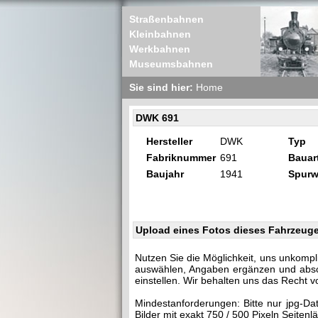
Straßenbahnen
Kleinbahnen
Werkbahnen
Museumsbahnen
Sie sind hier:
Home
DWK 691
Hersteller
DWK
Typ
Fabriknummer
691
Bauar
Baujahr
1941
Spurw
Upload eines Fotos dieses Fahrzeug
Nutzen Sie die Möglichkeit, uns unkompl
auswählen, Angaben ergänzen und abschi
einstellen. Wir behalten uns das Recht v
Mindestanforderungen: Bitte nur jpg-Da
Bilder mit exakt 750 / 500 Pixeln Seite