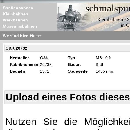
Straßenbahnen
Kleinbahnen
Werkbahnen
Museumsbahnen
Sie sind hier:
Home
O&K 26732
Hersteller
O&K
Typ
MB 10 N
Fabriknummer
26732
Bauart
B-dh
Baujahr
1971
Spurweite
1435 mm
Upload eines Fotos diese
Nutzen Sie die Möglichkei