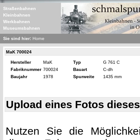
Straßenbahnen
Kleinbahnen
Werkbahnen
Museumsbahnen
Sie sind hier:
Home
MaK 700024
Hersteller
MaK
Typ
G 761 C
Fabriknummer
700024
Bauart
C-dh
Baujahr
1978
Spurweite
1435 mm
Upload eines Fotos diese
Nutzen Sie die Möglichkei