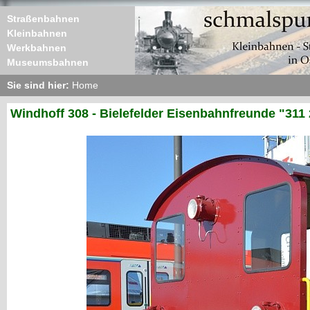
Straßenbahnen
Kleinbahnen
Werkbahnen
Museumsbahnen
Sie sind hier:
Home
Windhoff 308 - Bielefelder Eisenbahnfreunde "311 