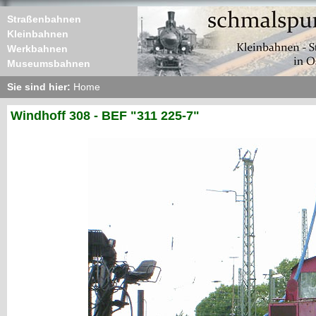
Straßenbahnen
Kleinbahnen
Werkbahnen
Museumsbahnen
Sie sind hier:
Home
Windhoff 308 - BEF "311 225-7"