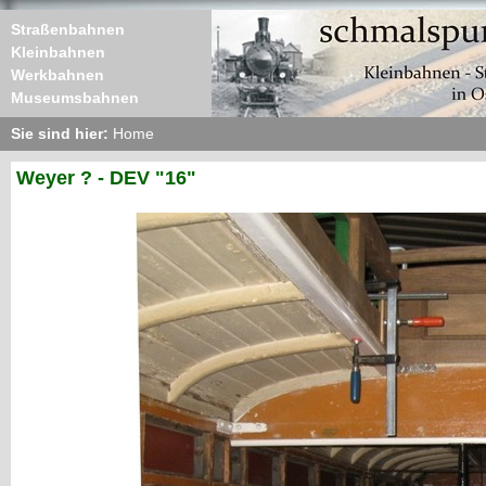
Straßenbahnen
Kleinbahnen
Werkbahnen
Museumsbahnen
Sie sind hier:
Home
Weyer ? - DEV "16"