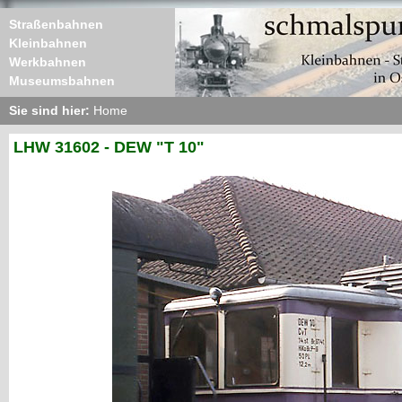
Straßenbahnen
Kleinbahnen
Werkbahnen
Museumsbahnen
Sie sind hier:
Home
LHW 31602 - DEW "T 10"