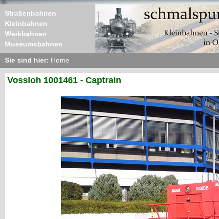
Straßenbahnen
Kleinbahnen
Werkbahnen
Museumsbahnen
Sie sind hier:
Home
Vossloh 1001461 - Captrain