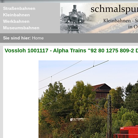
Straßenbahnen
Kleinbahnen
Werkbahnen
Museumsbahnen
Sie sind hier:
Home
Vossloh 1001117 - Alpha Trains "92 80 1275 809-2